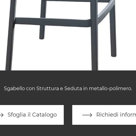
Sgabello con Struttura e Seduta in metallo-polimero.
Sfoglia il Catalogo
Richiedi infor