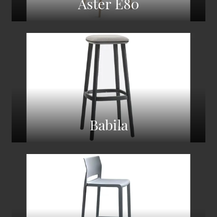
Aster E80
Babila