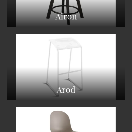
Airon
Arod