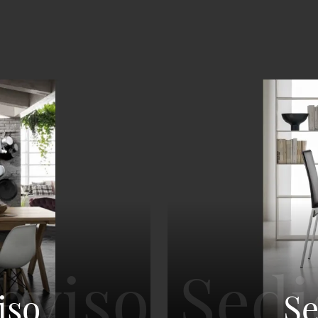
iso
Se