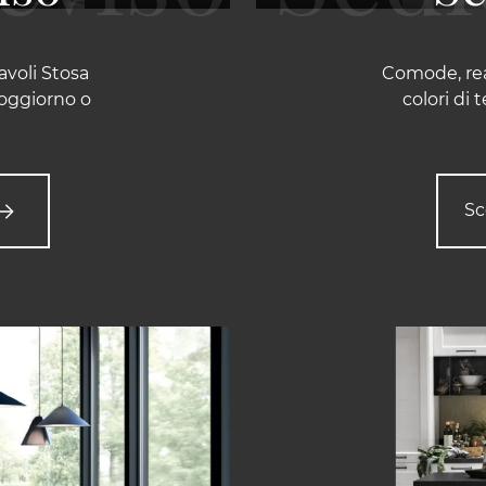
avoli Stosa
Comode, real
soggiorno o
colori di 
Sc