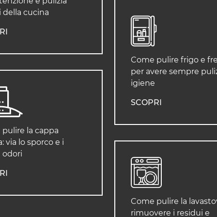
enzione e pulizia
 della cucina
RI
Come pulire frigo e fr
per avere sempre puliz
igiene
SCOPRI
pulire la cappa
: via lo sporco e i
i odori
RI
Come pulire la lavastov
rimuovere i residui e