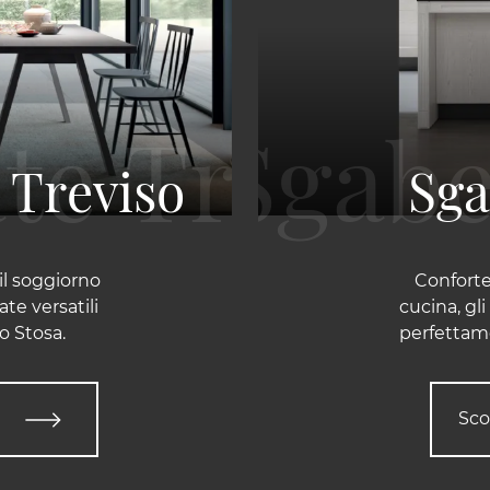
e Treviso
Sga
il soggiorno
Confortev
ate versatili
cucina, gli
go Stosa.
perfettame
Sco