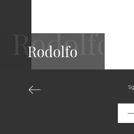
Rodolfo
Sg