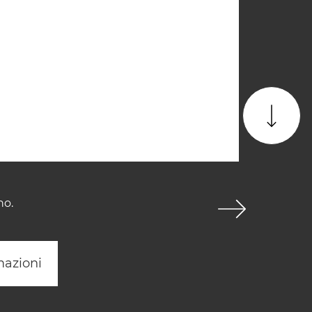
no.
mazioni