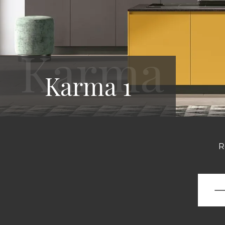
Karma 1
R