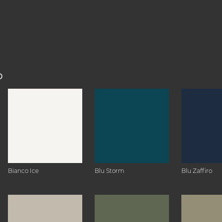
O
Bianco Ice
Blu Storm
Blu Zaffiro