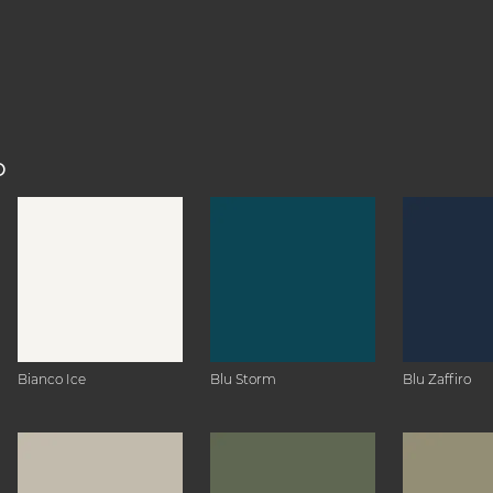
O
Bianco Ice
Blu Storm
Blu Zaffiro