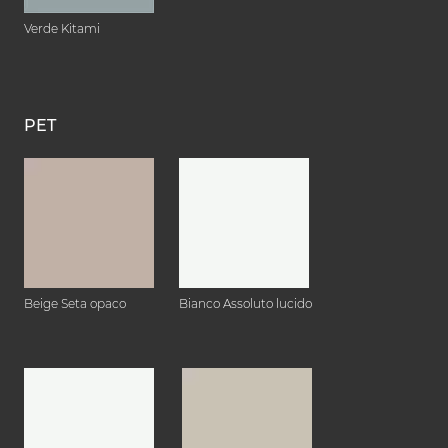
Verde Kitami
PET
Beige Seta opaco
Bianco Assoluto lucido