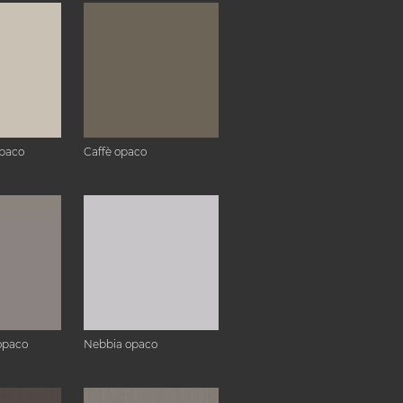
paco
Caffè opaco
opaco
Nebbia opaco