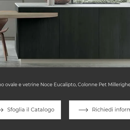
iano ovale e vetrine Noce Eucalipto, Colonne Pet Millerig
Sfoglia il Catalogo
Richiedi infor