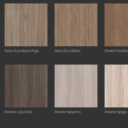
Noce Eucalipto Riga
Noce Eucalipto
Rovere Nodat
Rovere Liquirizia
Rovere Sesamo
Rovere Spiga