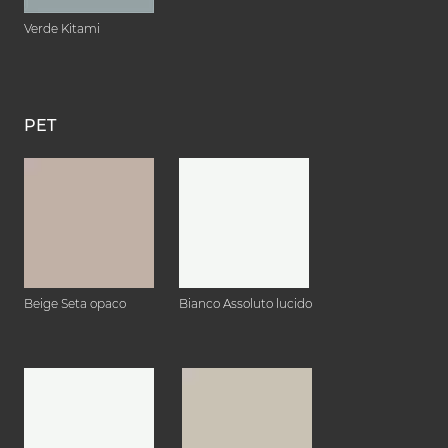
Verde Kitami
PET
Beige Seta opaco
Bianco Assoluto lucido