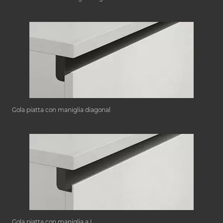
Gola piatta con maniglia diagonal
Gola piatta con maniglia a L