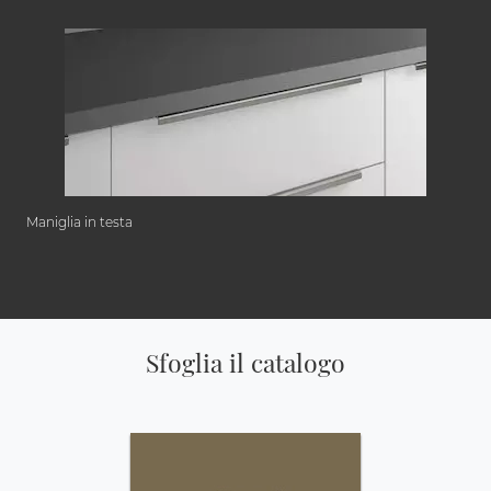
Maniglia in testa
Sfoglia il catalogo