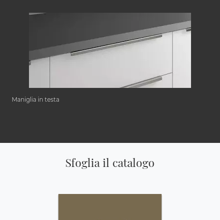
Maniglia in testa
Sfoglia il catalogo