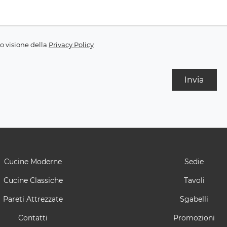
o visione della
Privacy Policy
Invia
Cucine Moderne
Sedie
Cucine Classiche
Tavoli
Pareti Attrezzate
Sgabelli
Contatti
Promozioni