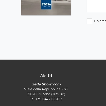
Ho pres
Alvi Srl
Sede Showroom
Viale della Repubblica 22/2
31020 Villorba (Treviso)
Tel
+39 0422 052013