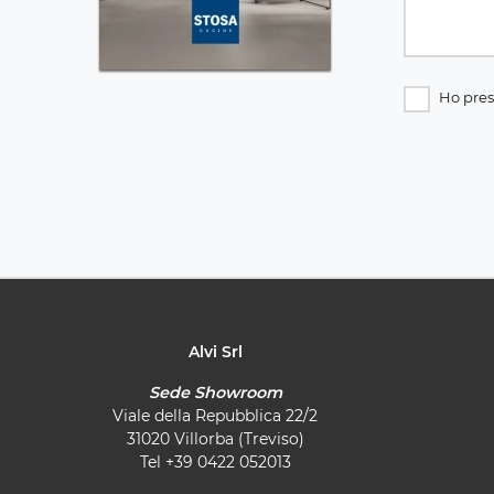
Ho pres
Alvi Srl
Sede Showroom
Viale della Repubblica 22/2
31020 Villorba (Treviso)
Tel
+39 0422 052013