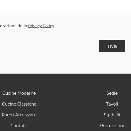
o visione della
Privacy Policy
Invia
Cucine Moderne
Sedie
Cucine Classiche
Tavoli
Pareti Attrezzate
Sgabelli
Contatti
Promozioni