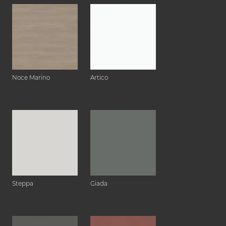
Noce Marino
Artico
Steppa
Giada