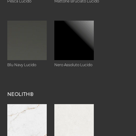
Pesca Lucido
Mattone Bruciato Lucido
Blu Navy Lucido
Nero Assoluto Lucido
NEOLITH®