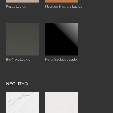
Pesca Lucido
Mattone Bruciato Lucido
Blu Navy Lucido
Nero Assoluto Lucido
NEOLITH®