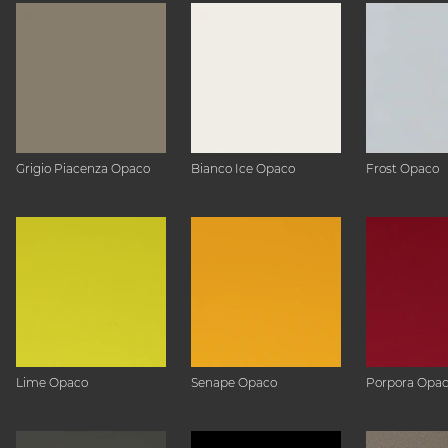
Grigio Piacenza Opaco
Bianco Ice Opaco
Frost Opaco
Lime Opaco
Senape Opaco
Porpora Opa