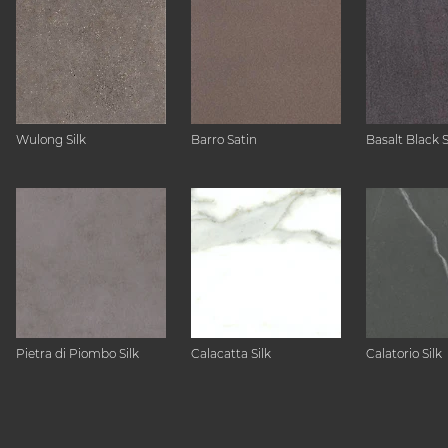
Wulong Silk
Barro Satin
Basalt Black 
Pietra di Piombo Silk
Calacatta Silk
Calatorio Silk