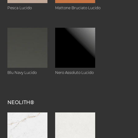
Pesca Lucido
Mattone Bruciato Lucido
Blu Navy Lucido
Nero Assoluto Lucido
NEOLITH®