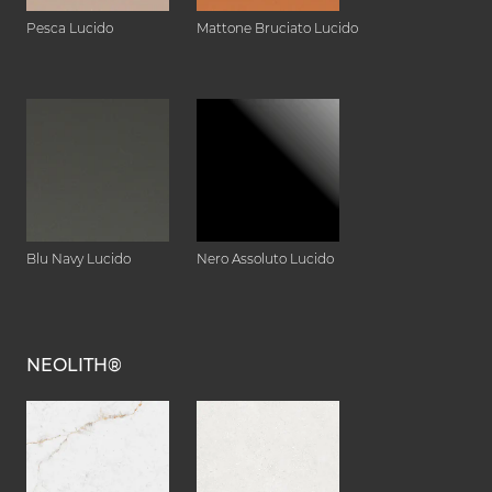
Pesca Lucido
Mattone Bruciato Lucido
Blu Navy Lucido
Nero Assoluto Lucido
NEOLITH®